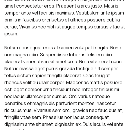
amet consectetur eros. Praesent a arcu justo. Mauris
tempor ante vel facilisis maximus. Vestibulum ante ipsum
primis in faucibus orci luctus et ultrices posuere cubilia
curae; Vivamus nec nibh ut augue tempus cursus vitae ut
ipsum.
Nullam consequat eros at sapien volutpat fringilla. Nunc
non magna odio. Suspendisse lobortis felis eu odio
placerat venenatis in sit amet urna. Nulla vitae erat nunc.
Nulla id massa eget purus gravida tristique. Ut semper
tellus dictum sapien fringilla placerat. Cras feugiat
rhoncus velit eu ullamcorper. Maecenas mattis posuere
est, eget semper urna tincidunt nec. Integer finibus mi
nec lacus ullamcorper cursus. Orci varius natoque
penatibus et magnis dis parturient montes, nascetur
ridiculus mus. Vivamus sem orci, gravida nec faucibus at,
fringilla vitae sem. Phasellus non lacus consequat,
dignissim ante sit amet, dignissim ex. Duis iaculis vel ante