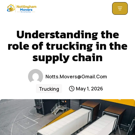
Skip
to
Understanding the
content
role of trucking in the
supply chain
Notts.movers@gmail.com
May 1, 2026
Trucking