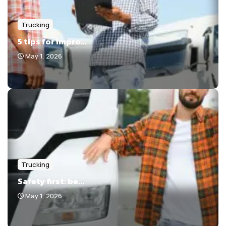
Trucking
5 tips for impro...
May 1, 2026
Trucking
Safety first: be...
May 1, 2026