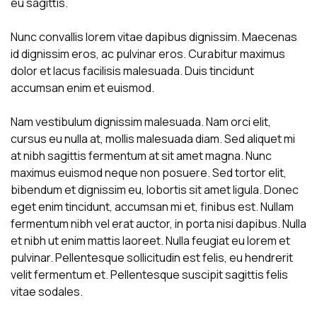
eu sagittis.
Nunc convallis lorem vitae dapibus dignissim. Maecenas
id dignissim eros, ac pulvinar eros. Curabitur maximus
dolor et lacus facilisis malesuada. Duis tincidunt
accumsan enim et euismod.
Nam vestibulum dignissim malesuada. Nam orci elit,
cursus eu nulla at, mollis malesuada diam. Sed aliquet mi
at nibh sagittis fermentum at sit amet magna. Nunc
maximus euismod neque non posuere. Sed tortor elit,
bibendum et dignissim eu, lobortis sit amet ligula. Donec
eget enim tincidunt, accumsan mi et, finibus est. Nullam
fermentum nibh vel erat auctor, in porta nisi dapibus. Nulla
et nibh ut enim mattis laoreet. Nulla feugiat eu lorem et
pulvinar. Pellentesque sollicitudin est felis, eu hendrerit
velit fermentum et. Pellentesque suscipit sagittis felis
vitae sodales.