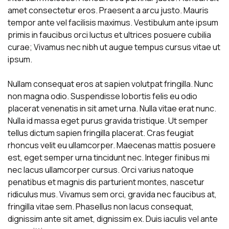
amet consectetur eros. Praesent a arcu justo. Mauris
tempor ante vel facilisis maximus. Vestibulum ante ipsum
primis in faucibus orci luctus et ultrices posuere cubilia
curae; Vivamus nec nibh ut augue tempus cursus vitae ut
ipsum.
Nullam consequat eros at sapien volutpat fringilla. Nunc
non magna odio. Suspendisse lobortis felis eu odio
placerat venenatis in sit amet urna. Nulla vitae erat nunc.
Nulla id massa eget purus gravida tristique. Ut semper
tellus dictum sapien fringilla placerat. Cras feugiat
rhoncus velit eu ullamcorper. Maecenas mattis posuere
est, eget semper urna tincidunt nec. Integer finibus mi
nec lacus ullamcorper cursus. Orci varius natoque
penatibus et magnis dis parturient montes, nascetur
ridiculus mus. Vivamus sem orci, gravida nec faucibus at,
fringilla vitae sem. Phasellus non lacus consequat,
dignissim ante sit amet, dignissim ex. Duis iaculis vel ante