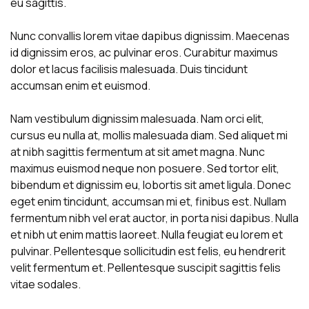
eu sagittis.
Nunc convallis lorem vitae dapibus dignissim. Maecenas
id dignissim eros, ac pulvinar eros. Curabitur maximus
dolor et lacus facilisis malesuada. Duis tincidunt
accumsan enim et euismod.
Nam vestibulum dignissim malesuada. Nam orci elit,
cursus eu nulla at, mollis malesuada diam. Sed aliquet mi
at nibh sagittis fermentum at sit amet magna. Nunc
maximus euismod neque non posuere. Sed tortor elit,
bibendum et dignissim eu, lobortis sit amet ligula. Donec
eget enim tincidunt, accumsan mi et, finibus est. Nullam
fermentum nibh vel erat auctor, in porta nisi dapibus. Nulla
et nibh ut enim mattis laoreet. Nulla feugiat eu lorem et
pulvinar. Pellentesque sollicitudin est felis, eu hendrerit
velit fermentum et. Pellentesque suscipit sagittis felis
vitae sodales.