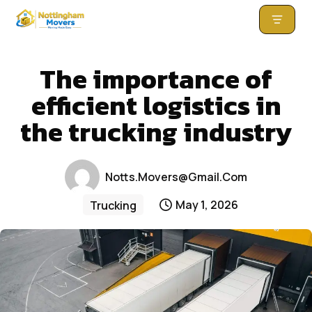
Skip
to
The importance of
content
efficient logistics in
the trucking industry
Notts.movers@gmail.com
May 1, 2026
Trucking