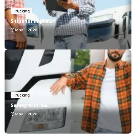
Trucking
5 tips for impro...
May 1, 2026
Trucking
Safety first: be...
May 1, 2026